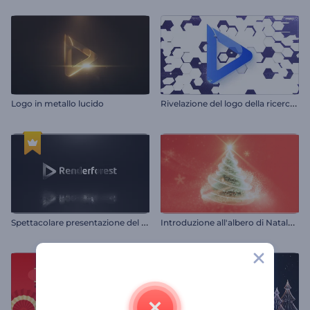
R
ivelazione del logo della ricerca web
Logo in metallo lucido
S
pettacolare presentazione del logo
I
ntroduzione all'albero di Natale scintillante