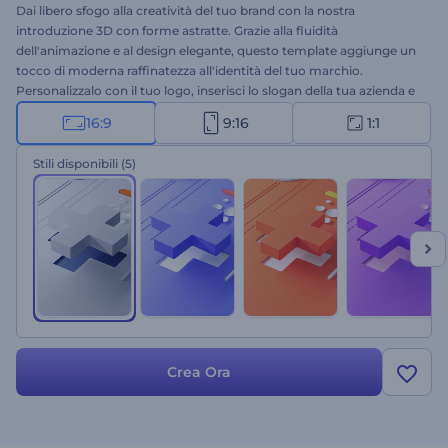
Dai libero sfogo alla creatività del tuo brand con la nostra
introduzione 3D con forme astratte. Grazie alla fluidità
dell'animazione e al design elegante, questo template aggiunge un
tocco di moderna raffinatezza all'identità del tuo marchio.
Personalizzalo con il tuo logo, inserisci lo slogan della tua azienda e
seleziona una musica di sottofondo in linea con l'atmosfera del tuo
16:9
9:16
1:1
brand. Che si tratti del lancio di un nuovo prodotto o del
rinnovamento dell'immagine del tuo brand, questo template è la
Stili disponibili
(5)
scelta perfetta per una presentazione del logo memorabile. Crea ora
e getta le basi per il successo del tuo brand!
Crea Ora