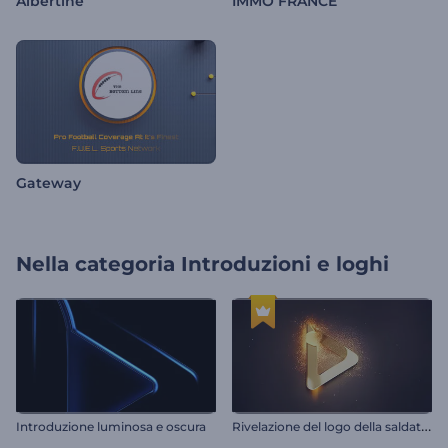
Albertine
IMMO FRANCE
Gateway
Nella categoria
Introduzioni e loghi
R
ivelazione del logo della saldatura
Introduzione luminosa e oscura