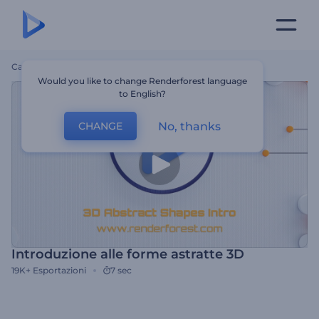
Casa
Modelli
Introduzione Alle Forme Astratte 3D
Would you like to change Renderforest language
to English?
No, thanks
CHANGE
Introduzione alle forme astratte 3D
19K+
Esportazioni
7 sec