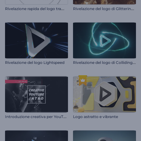
R
ivelazione rapida del logo tramite rotazione
R
ivelazione del logo di Glittering Sand
R
ivelazione del logo di Colliding Particles
Rivelazione del logo Lightspeed
I
ntroduzione creativa per YouTube
Logo astratto e vibrante