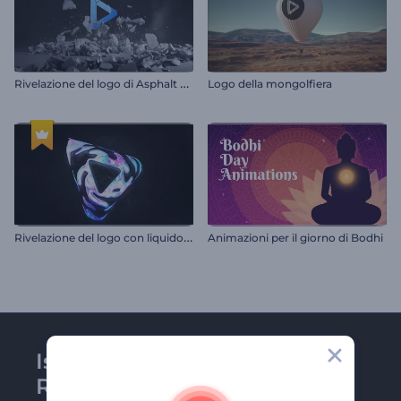
R
ivelazione del logo di Asphalt Destruction
Logo della mongolfiera
R
ivelazione del logo con liquido iridescente
Animazioni per il giorno di Bodhi
Iscriviti alla newsletter di
Renderforest