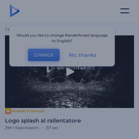
Casa
Modelli
Logo Splash Al Rallentatore
Would you like to change Renderforest language
to English?
No, thanks
CHANGE
Modello Premium
Logo splash al rallentatore
29K+
Esportazioni
7 sec