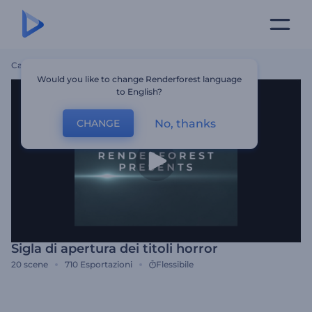
Casa
Modelli
Sigla Di Apertura Dei Titoli Horror
Would you like to change Renderforest language
to English?
No, thanks
CHANGE
Sigla di apertura dei titoli horror
20
scene
710
Esportazioni
Flessibile