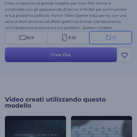
Crea un'apertura di grande impatto per il tuo film horror e
condividila con gli appassionati di horror e thriller per promuovere
la tua prossima pellicola. Horror Titles Opener è qui per te, con una
serie di titoli dinamici ed effetti grafici da brivido che lasceranno
un'impressione duratura sul tuo pubblico. Questo modello
tematico contiene tutto il necessario per creare un inizio
16:9
9:16
1:1
inquietante e spaventoso per i tuoi progetti horror, che farà
tremare gli spettatori dall'attesa. Carica i tuoi file multimediali,
digita i testi e aggiungi una colonna sonora drammatica per
Crea Ora
completare la tua apertura. Perfetto per la promozione di film
horror, drammatici, thriller, polizieschi e documentari. Provalo
subito!
Video creati utilizzando questo
modello