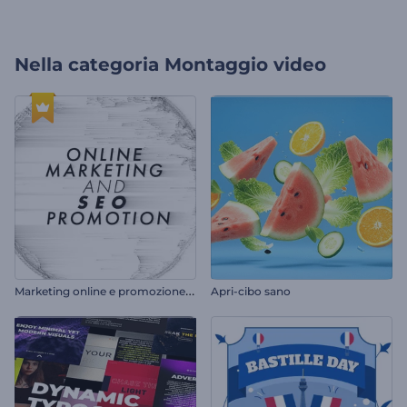
Nella categoria
Montaggio video
M
arketing online e promozione SEO
Apri-cibo sano