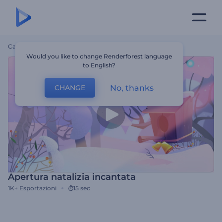
Casa
Modelli
Apertura Natalizia Incantata
Would you like to change Renderforest language
to English?
No, thanks
CHANGE
Apertura natalizia incantata
1K+
Esportazioni
15 sec