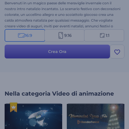
Benvenuti in un magico paese delle meraviglie invernale con il
nostro intro natalizio incantato. Lo scenario festivo con decorazioni
colorate, un uccellino allegro e uno scoiattolo giocoso crea una
calda atmosfera natalizia per qualsiasi messaggio. Che vogliate
creare video di auguri, inviti per eventi natalizi, annunci festivi o
introduzioni per le feste, questo affascinante modello è la scelta
16:9
9:16
1:1
perfetta. Personalizzare il vostro video è facile e veloce: caricate il
vostro logo, aggiungete gli auguri di Natale e scegliete una traccia
musicale. Provatelo subito!
Crea Ora
Nella categoria
Video di animazione