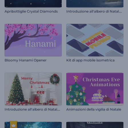
I
ntroduzione all'albero di Natale illuminato
Apribottiglie Crystal Diamonds
Bloomy Hanami Opener
Kit di app mobile isometrica
I
ntroduzione all'albero di Natale decorato
Animazioni della vigilia di Natale