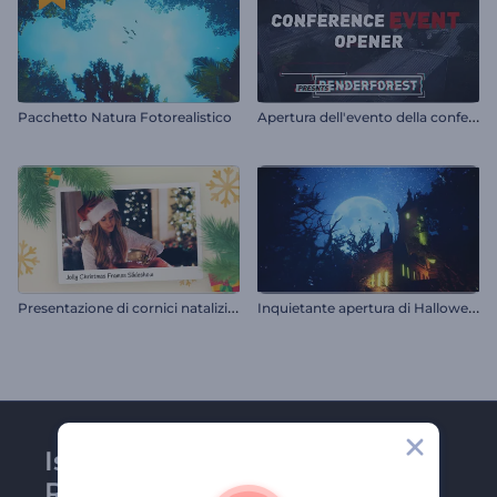
A
pertura dell'evento della conferenza
Pacchetto Natura Fotorealistico
P
resentazione di cornici natalizie allegre
I
nquietante apertura di Halloween
Iscriviti alla newsletter di
Renderforest