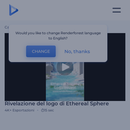
Casa
Modelli
Rivelazione Del Logo Di Ethereal Sphere
Would you like to change Renderforest language
to English?
No, thanks
CHANGE
Rivelazione del logo di Ethereal Sphere
4K+
Esportazioni
15 sec