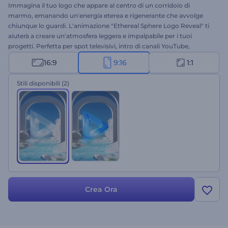
Immagina il tuo logo che appare al centro di un corridoio di
marmo, emanando un'energia eterea e rigenerante che avvolge
chiunque lo guardi. L'animazione "Ethereal Sphere Logo Reveal" ti
aiuterà a creare un'atmosfera leggera e impalpabile per i tuoi
progetti. Perfetta per spot televisivi, intro di canali YouTube,
promozioni di prodotti e molto altro. Carica il tuo logo e ottieni
16:9
9:16
1:1
un'animazione professionale in pochi minuti. Provala subito
gratuitamente!
Stili disponibili
(2)
Crea Ora