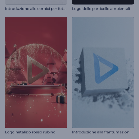
I
ntroduzione alle cornici per foto a mosaico
Logo delle particelle ambientali
I
ntroduzione alla frantumazione del blocco di pietra
Logo natalizio rosso rubino