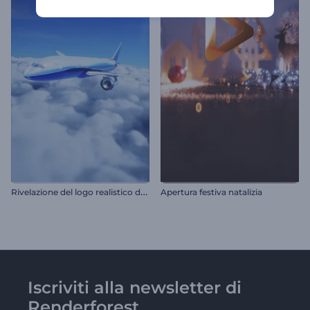
R
ivelazione del logo realistico dell'aereo
Apertura festiva natalizia
Iscriviti alla newsletter di
Renderforest