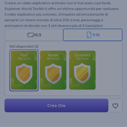
Creare un video esplicativo animato non è mai stato così facile.
Explainer World Toolkit ti offre un'ottima opportunità per realizzare
il video esplicativo più colorato, d'impatto ed emozionante di
sempre! Un intero mondo di oltre 200 icone, personaggi e
animazioni di sfondo con 3 stili diversi e più di 5 transizioni
dinamiche, tutto in un unico modello, per rendere la creazione del
16:9
9:16
tuo video divertente ed efficace. Crea subito un'animazione
accattivante, gratuitamente!
Stili disponibili
(3)
Crea Ora