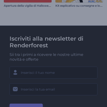
A
pertura della vigilia di Halloween
K
it esplicativo su consegne e logistica
Iscriviti alla newsletter di
Renderforest
Sii tra i primi a ricevere le nostre ultime
novità e offerte