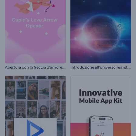
A
pertura con la freccia d'amore di Cupido
I
ntroduzione all'universo realistico