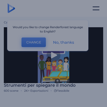
Casa
Modelli
Strumenti Per Spiegare Il Mondo
Would you like to change Renderforest language
to English?
No, thanks
CHANGE
Strumenti per spiegare il mondo
600
scene
2K+
Esportazioni
Flessibile