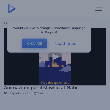
Casa
Modelli
Animazioni Per Il Mawlid Al-Nabi
Would you like to change Renderforest language
to English?
No, thanks
CHANGE
Animazioni per il Mawlid al-Nabi
1K+
Esportazioni
15 sec