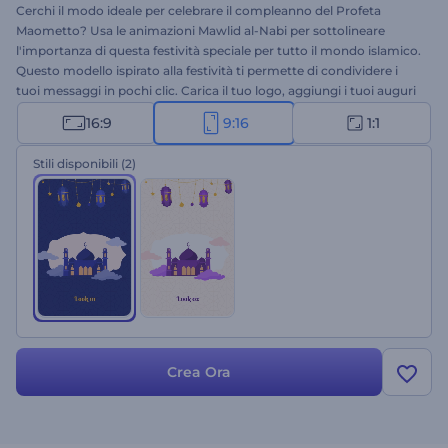
Cerchi il modo ideale per celebrare il compleanno del Profeta
Maometto? Usa le animazioni Mawlid al-Nabi per sottolineare
l'importanza di questa festività speciale per tutto il mondo islamico.
Questo modello ispirato alla festività ti permette di condividere i
tuoi messaggi in pochi clic. Carica il tuo logo, aggiungi i tuoi auguri
e attendi qualche minuto per ottenere il tuo video animato.
16:9
9:16
1:1
Perfetto per inviti, auguri, introduzioni di presentazioni e molti altri
progetti. Provalo subito!
Stili disponibili
(2)
Crea Ora