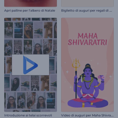
B
iglietto di auguri per regali di Natale
Apri palline per l'albero di Natale
V
ideo di auguri per Maha Shivratri
Introduzione ai telai scorrevoli