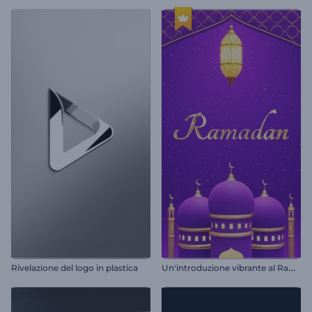
U
n'introduzione vibrante al Ramadan
Rivelazione del logo in plastica