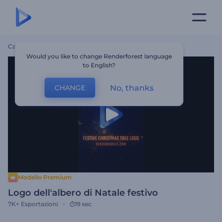
Casa
Modelli
Logo Dell'albero Di Natale Festivo
Would you like to change Renderforest language
to English?
No, thanks
CHANGE
Modello Premium
Logo dell'albero di Natale festivo
7K+
Esportazioni
19 sec