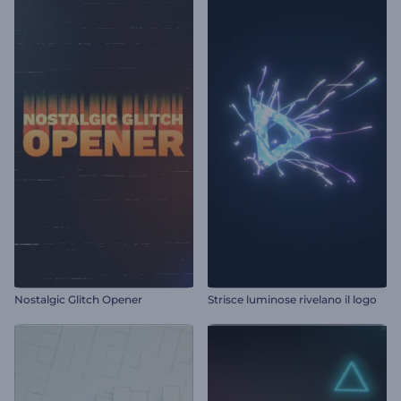
Nostalgic Glitch Opener
Strisce luminose rivelano il logo