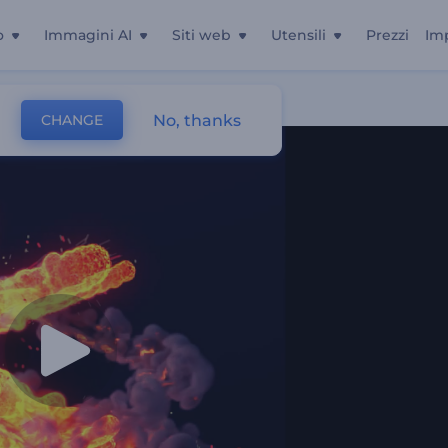
o
Immagini AI
Siti web
Utensili
Prezzi
Im
No, thanks
CHANGE