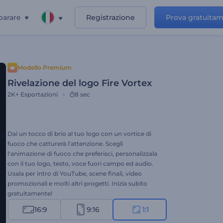
parare
Registrazione
Prova gratuita
Modello Premium
Rivelazione del logo Fire Vortex
2K+
Esportazioni
8 sec
Dai un tocco di brio al tuo logo con un vortice di
fuoco che catturerà l'attenzione. Scegli
l'animazione di fuoco che preferisci, personalizzala
con il tuo logo, testo, voce fuori campo ed audio.
Usala per intro di YouTube, scene finali, video
promozionali e molti altri progetti. Inizia subito
gratuitamente!
16:9
9:16
1:1