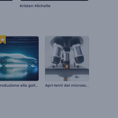
Kristen Michelle
Introduzione alla galleria del vento per il settore automobilistico
Apri-lenti del microscopio