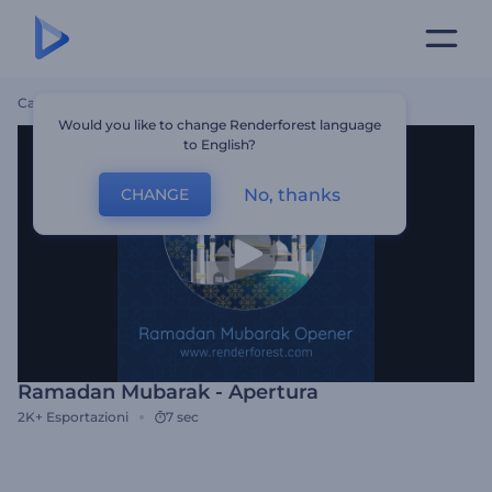
Casa
Modelli
Ramadan Mubarak - Apertura
Would you like to change Renderforest language
to English?
No, thanks
CHANGE
Ramadan Mubarak - Apertura
2K+
Esportazioni
7 sec