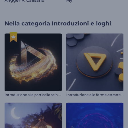
Angger P. Caesario
My
Nella categoria
Introduzioni e loghi
I
ntroduzione alle particelle scintillanti vorticose
I
ntroduzione alle forme astratte 3D