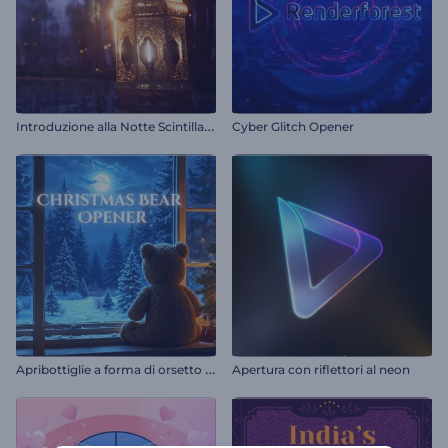
I
ntroduzione alla Notte Scintillante del Ramadan
Cyber Glitch Opener
A
pribottiglie a forma di orsetto di Natale
Apertura con riflettori al neon