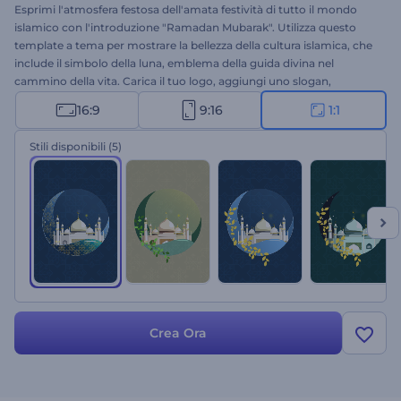
Esprimi l'atmosfera festosa dell'amata festività di tutto il mondo
islamico con l'introduzione "Ramadan Mubarak". Utilizza questo
template a tema per mostrare la bellezza della cultura islamica, che
include il simbolo della luna, emblema della guida divina nel
cammino della vita. Carica il tuo logo, aggiungi uno slogan,
seleziona la combinazione di colori e preparati a stupire il tuo
16:9
9:16
1:1
pubblico in pochi minuti. Ideale per introduzioni a festività, auguri,
presentazioni, inviti a celebrazioni e molto altro. Cattura l'attenzione
Stili disponibili
(5)
del tuo pubblico con questa introduzione. Provala subito!
Crea Ora