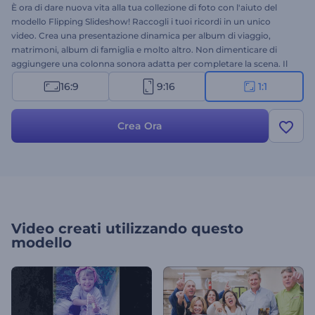
È ora di dare nuova vita alla tua collezione di foto con l'aiuto del
modello Flipping Slideshow! Raccogli i tuoi ricordi in un unico
video. Crea una presentazione dinamica per album di viaggio,
matrimoni, album di famiglia e molto altro. Non dimenticare di
aggiungere una colonna sonora adatta per completare la scena. Il
modello è flessibile e può essere esteso fino a 3 minuti di durata.
16:9
9:16
1:1
Stupisci i tuoi amici, parenti e persino i tuoi follower. Crea la tua
presentazione oggi stesso gratuitamente!
Crea Ora
Video creati utilizzando questo
modello