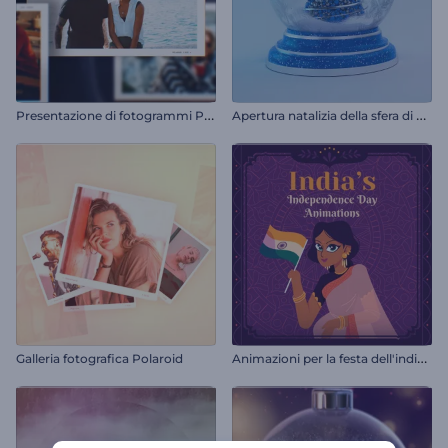
P
resentazione di fotogrammi Polaroid
A
pertura natalizia della sfera di neve
A
nimazioni per la festa dell'indipendenza dell'India
Galleria fotografica Polaroid