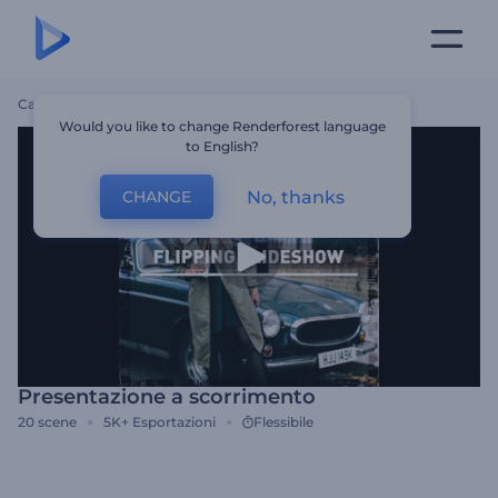
Casa
Modelli
Presentazione A Scorrimento
Would you like to change Renderforest language
to English?
No, thanks
CHANGE
Presentazione a scorrimento
20
scene
5K+
Esportazioni
Flessibile