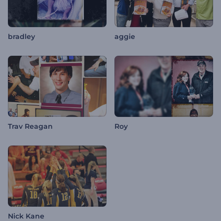
bradley
aggie
Trav Reagan
Roy
Nick Kane