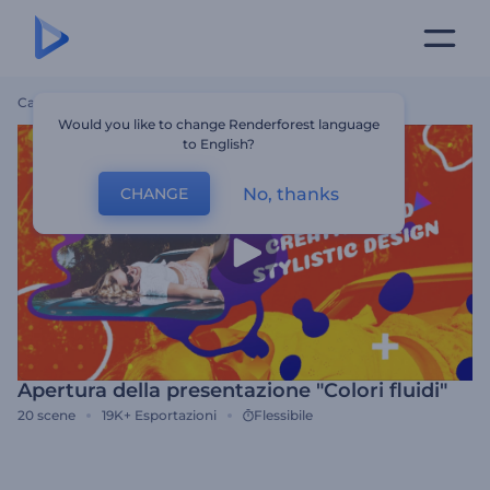
Casa
Modelli
Apertura Della Presentazione "Colori Fluidi"
Would you like to change Renderforest language
to English?
No, thanks
CHANGE
Apertura della presentazione "Colori fluidi"
20
scene
19K+
Esportazioni
Flessibile