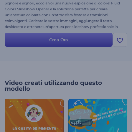
Signore e signori, ecco a voi una nuova esplosione di colore! Fluid
Colors Slideshow Opener è la soluzione perfetta per creare
un'apertura colorata con un'atmosfera festosa e transizioni
coinvolgenti. Caricate le vostre immagini, aggiungete il testo
desiderato e ottenete un'apertura per slideshow professionale in
pochi minuti. Non dimenticate di aggiungere una colonna sonora
orecchiabile e positiva per completare il vostro progetto! Perfetto
Crea Ora
per presentazioni, spot televisivi, slideshow di benvenuto e molto
altro. Provatelo subito e l'atmosfera festosa del vostro pubblico è
garantita!
Video creati utilizzando questo
modello