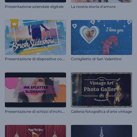
Presentazione aziendale digitale
La nostra storia d'amore
P
resentazione di diapositive con pennellate grunge
Coniglietto di San Valentino
P
resentazione di schizzi d'inchiostro
Galleria fotografica d'arte vintage