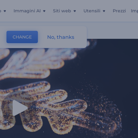
o
Immagini AI
Siti web
Utensili
Prezzi
Im
e
No, thanks
CHANGE