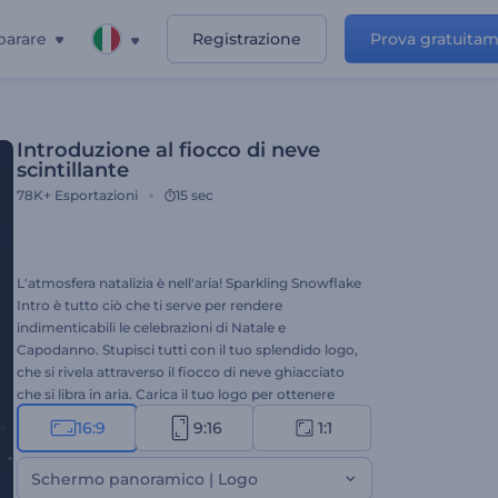
parare
Registrazione
Prova gratuita
Introduzione al fiocco di neve
scintillante
78K+
Esportazioni
15 sec
L'atmosfera natalizia è nell'aria! Sparkling Snowflake
Intro è tutto ciò che ti serve per rendere
indimenticabili le celebrazioni di Natale e
Capodanno. Stupisci tutti con il tuo splendido logo,
che si rivela attraverso il fiocco di neve ghiacciato
che si libra in aria. Carica il tuo logo per ottenere
un'animazione video ad alta risoluzione in pochi
16:9
9:16
1:1
clic. Perfetta per intro natalizie, spot televisivi di
Natale, introduzioni per presentazioni e molti altri
Schermo panoramico | Logo
progetti creativi. Provala subito!