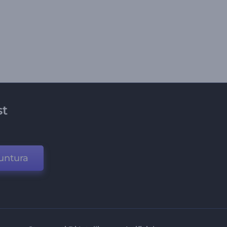
st
untura