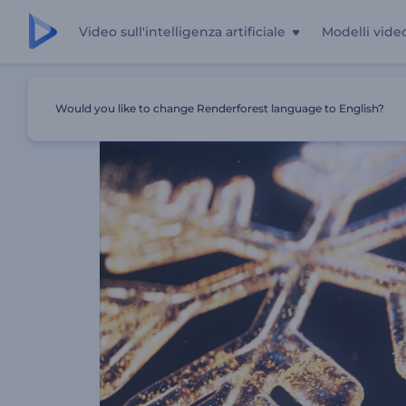
Video sull'intelligenza artificiale
Modelli vide
Casa
Modelli
Introduzione Al Fiocco Di Neve Scintillant
Would you like to change Renderforest language to English?