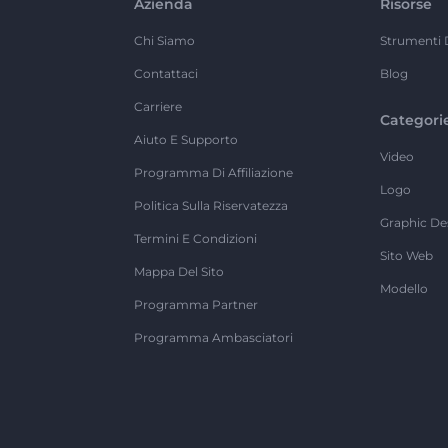
Azienda
Risorse
Chi Siamo
Strumenti 
Contattaci
Blog
Carriere
Categori
Aiuto E Supporto
Video
Programma Di Affiliazione
Logo
Politica Sulla Riservatezza
Graphic De
Termini E Condizioni
Sito Web
Mappa Del Sito
Modello
Programma Partner
Programma Ambasciatori