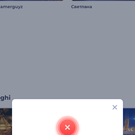
gamerguyz
Светлана
oghi