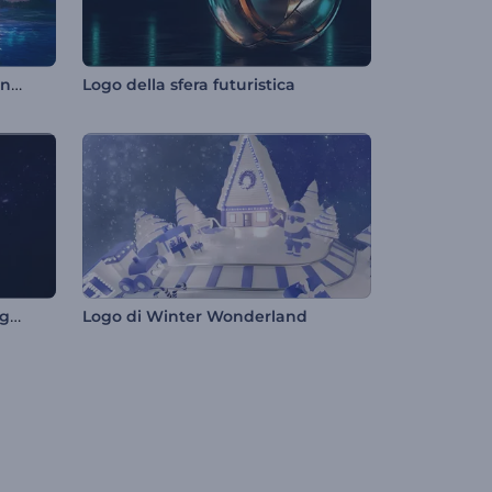
Introduzione alla luna crescente del Ramadan
Logo della sfera futuristica
Rivelazione del logo di Starflight: una scena traballante
Logo di Winter Wonderland