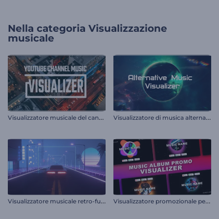
Nella categoria
Visualizzazione
musicale
V
isualizzatore musicale del canale YouTube
V
isualizzatore di musica alternativa
V
isualizzatore musicale retro-futuristico
V
isualizzatore promozionale per album musicali