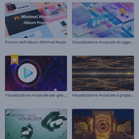
V
isualizzatore musicale di oggetti cinetici
Promo dell'album Minimal Music
V
isualizzatore musicale per giradischi
V
isualizzatore musicale a griglia pulsante