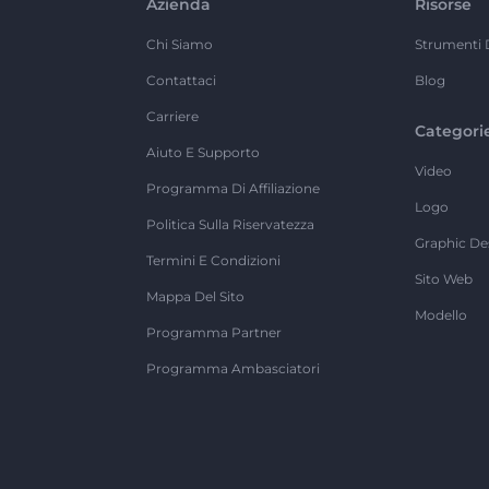
Azienda
Risorse
Chi Siamo
Strumenti 
Contattaci
Blog
Carriere
Categori
Aiuto E Supporto
Video
Programma Di Affiliazione
Logo
Politica Sulla Riservatezza
Graphic De
Termini E Condizioni
Sito Web
Mappa Del Sito
Modello
Programma Partner
Programma Ambasciatori