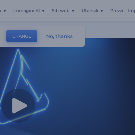
o
Immagini AI
Siti web
Utensili
Prezzi
Im
No, thanks
CHANGE