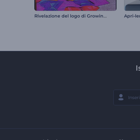
Rivelazione del logo di Growing Art
Apri-le
I