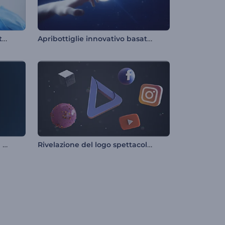
Rivelazione del logo su tessuto di seta
Apribottiglie innovativo basato sull'intelligenza artificiale
Rivelazione del logo di Rising Smoke
Rivelazione del logo spettacolare