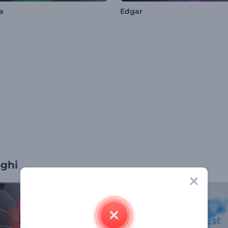
a
Edgar
oghi