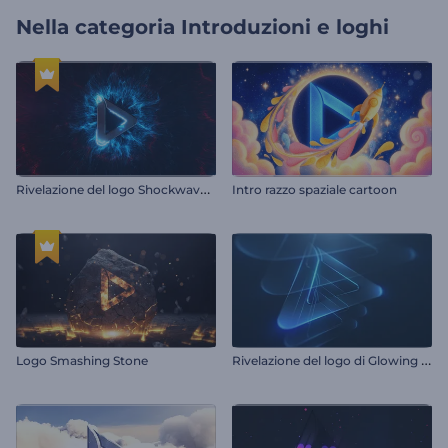
Nella categoria
Introduzioni e loghi
R
ivelazione del logo Shockwave Blast
Intro razzo spaziale cartoon
R
ivelazione del logo di Glowing Layers
Logo Smashing Stone