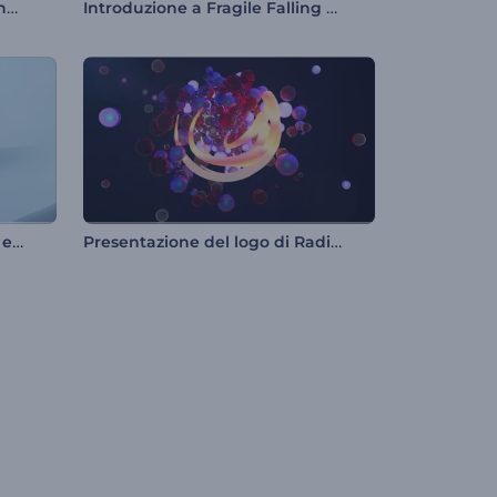
Animazione di auguri per Tanabata
Introduzione a Fragile Falling Hearts
Rivelazione rapida del logo a effetto dirompente
Presentazione del logo di Radiant Forms