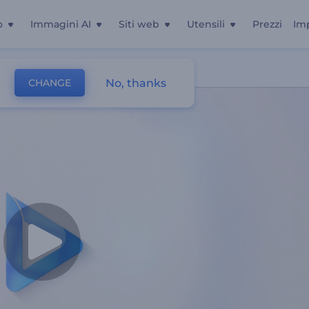
o
Immagini AI
Siti web
Utensili
Prezzi
Im
No, thanks
CHANGE