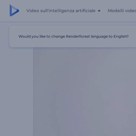
Video sull'intelligenza artificiale
Modelli vide
Casa
Modelli
Logo Minimalista Rotante
Would you like to change Renderforest language to English?