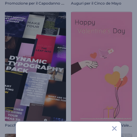
P
romozione per il Capodanno cinese
Auguri per il Cinco de Mayo
P
acchetto di rullini per San Valentino
Pacchetto di tipografia dinamica