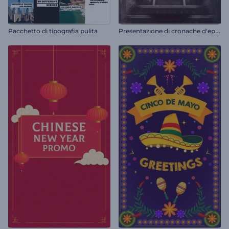
P
resentazione di cronache d'epoca
Pacchetto di tipografia pulita