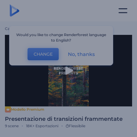
Casa
Modelli
Presentazione Di Transizioni Frammentate
Would you like to change Renderforest language
to English?
No, thanks
CHANGE
Modello Premium
Presentazione di transizioni frammentate
9
scene
18K+
Esportazioni
Flessibile