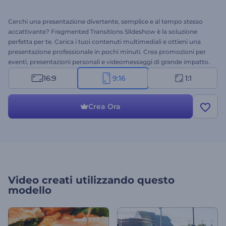
Cerchi una presentazione divertente, semplice e al tempo stesso
accattivante? Fragmented Transitions Slideshow è la soluzione
perfetta per te. Carica i tuoi contenuti multimediali e ottieni una
presentazione professionale in pochi minuti. Crea promozioni per
eventi, presentazioni personali e videomessaggi di grande impatto.
Mantieni un look impeccabile in trasmissioni aziendali,
16:9
9:16
1:1
presentazioni generali e altri progetti aziendali. Stupisci il tuo
pubblico. Il tuo successo inizia qui! Provalo oggi stesso
gratuitamente.
Crea Ora
Video creati utilizzando questo
modello