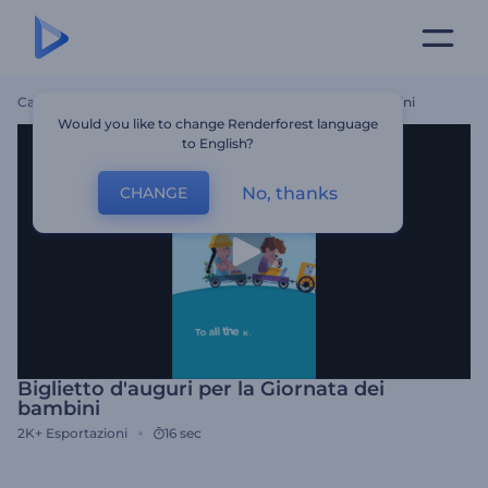
Casa
Modelli
Biglietto D'auguri Per La Giornata Dei Bambini
Would you like to change Renderforest language
to English?
No, thanks
CHANGE
Biglietto d'auguri per la Giornata dei
bambini
2K+
Esportazioni
16 sec