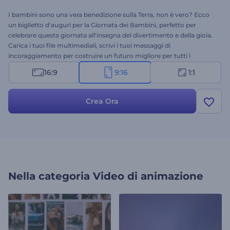
I bambini sono una vera benedizione sulla Terra, non è vero? Ecco
un biglietto d'auguri per la Giornata dei Bambini, perfetto per
celebrare questa giornata all'insegna del divertimento e della gioia.
Carica i tuoi file multimediali, scrivi i tuoi messaggi di
incoraggiamento per costruire un futuro migliore per tutti i
bambini e, con pochi clic, crea una simpatica animazione di auguri.
16:9
9:16
1:1
Ideale per introduzioni a festività, video di auguri, inviti a feste, spot
televisivi, aperture di presentazioni e molti altri progetti creativi.
Provalo subito!
Crea Ora
Nella categoria
Video di animazione