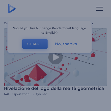
Casa
Modelli
Rivelazione Del Logo Della Realtà Geometrica
Would you like to change Renderforest language
to English?
No, thanks
CHANGE
Rivelazione del logo della realtà geometrica
14K+
Esportazioni
17 sec