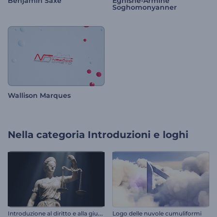
Benjamin Saxe
Eghishe-Armine
Soghomonyanner
Wallison Marques
Nella categoria
Introduzioni e loghi
I
ntroduzione al diritto e alla giustizia
Logo delle nuvole cumuliformi