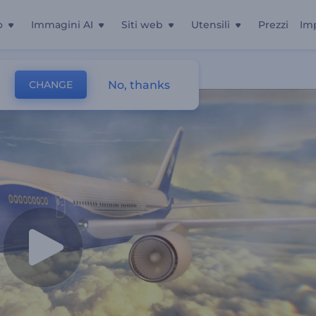
o
Immagini AI
Siti web
Utensili
Prezzi
Im
No, thanks
CHANGE