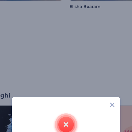
Elisha Bearam
oghi