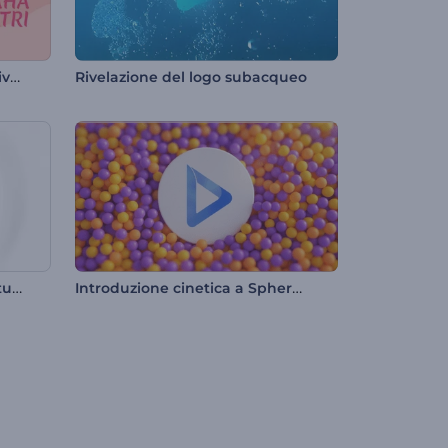
Video di auguri per Maha Shivratri
Rivelazione del logo subacqueo
Introduzione alle linee di filatura pulite
Introduzione cinetica a Sphere Swarm