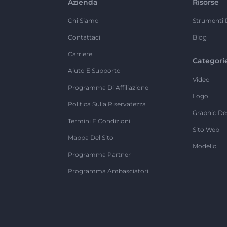
Azienda
Risorse
Chi Siamo
Strumenti 
Contattaci
Blog
Carriere
Categori
Aiuto E Supporto
Video
Programma Di Affiliazione
Logo
Politica Sulla Riservatezza
Graphic De
Termini E Condizioni
Sito Web
Mappa Del Sito
Modello
Programma Partner
Programma Ambasciatori