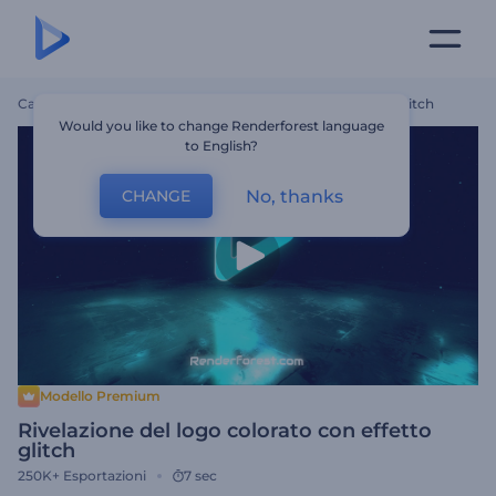
Casa
Modelli
Rivelazione Del Logo Colorato Con Effetto Glitch
Would you like to change Renderforest language
to English?
No, thanks
CHANGE
Modello Premium
Rivelazione del logo colorato con effetto
glitch
250K+
Esportazioni
7 sec