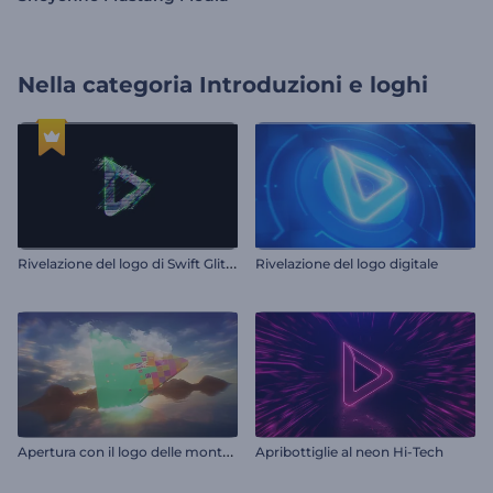
Nella categoria
Introduzioni e loghi
R
ivelazione del logo di Swift Glitch
Rivelazione del logo digitale
A
pertura con il logo delle montagne
Apribottiglie al neon Hi-Tech