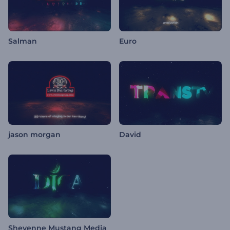
Salman
Euro
jason morgan
David
Sheyenne Mustang Media