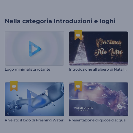
Nella categoria
Introduzioni e loghi
I
ntroduzione all'albero di Natale scintillante
Logo minimalista rotante
Rivelato il logo di Freshing Water
Presentazione di gocce d'acqua