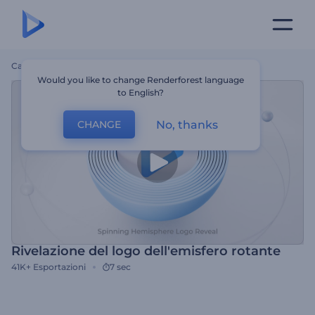
Casa
Modelli
Rivelazione Del Logo Dell'emisfero Rotante
Would you like to change Renderforest language
to English?
No, thanks
CHANGE
Rivelazione del logo dell'emisfero rotante
41K+
Esportazioni
7 sec