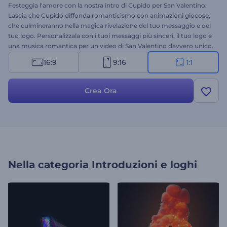
Festeggia l'amore con la nostra intro di Cupido per San Valentino.
Lascia che Cupido diffonda romanticismo con animazioni giocose,
che culmineranno nella magica rivelazione del tuo messaggio e del
tuo logo. Personalizzala con i tuoi messaggi più sinceri, il tuo logo e
una musica romantica per un video di San Valentino davvero unico.
Che sia per uso personale o aziendale, questa intro è pensata per
16:9
9:16
1:1
diffondere amore, gioia e romanticismo al tuo pubblico. Crea ora e
lascia che Cupido faccia la sua magia!
Crea Ora
Nella categoria
Introduzioni e loghi