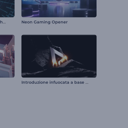
Rivelazione del logo di Hi-Tech Tunnel
Neon Gaming Opener
Introduzione infuocata a base di pietra