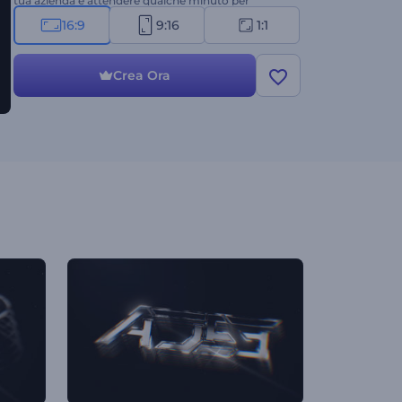
tua azienda e attendere qualche minuto per
ottenere un'introduzione video animata
16:9
9:16
1:1
professionale. Perfetta per promozioni di prodotti o
servizi, video aziendali, presentazioni aziendali, intro
o outro di canali, spot televisivi e molto altro.
Crea Ora
Provala subito!