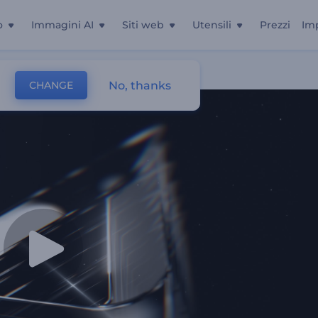
o
Immagini AI
Siti web
Utensili
Prezzi
Im
No, thanks
CHANGE