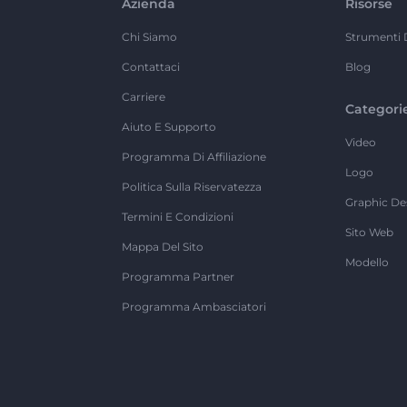
Azienda
Risorse
Chi Siamo
Strumenti 
Contattaci
Blog
Carriere
Categori
Aiuto E Supporto
Video
Programma Di Affiliazione
Logo
Politica Sulla Riservatezza
Graphic De
Termini E Condizioni
Sito Web
Mappa Del Sito
Modello
Programma Partner
Programma Ambasciatori