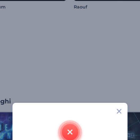
um
Raouf
oghi