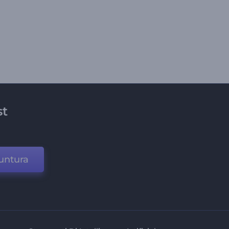
st
untura