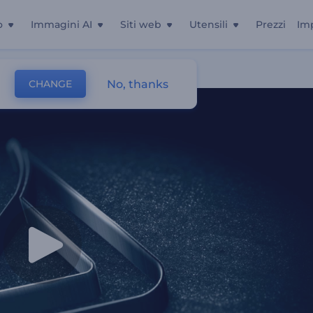
o
Immagini AI
Siti web
Utensili
Prezzi
Im
No, thanks
CHANGE