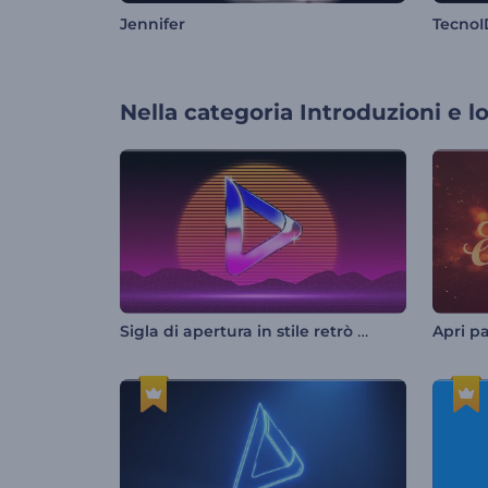
Jennifer
Tecno
Nella categoria
Introduzioni e l
Sigla di apertura in stile retrò anni '80