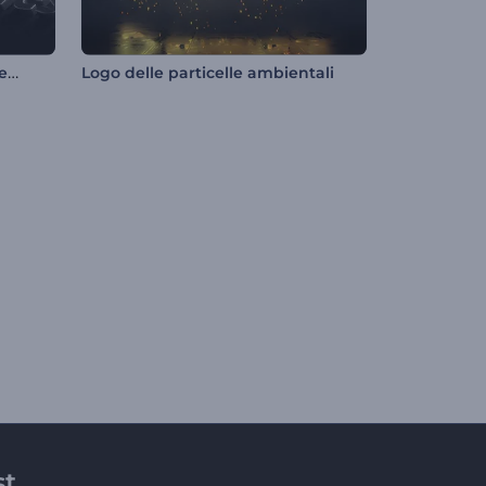
Rivelazione del logo 3D in rilievo
Logo delle particelle ambientali
st