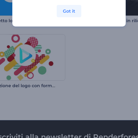
Got it
tto logo minimale
Animazione del logo con forme colorate
scriviti alla newsletter di Renderfore