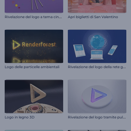
R
ivelazione del logo a tema cinematografico
Apri biglietti di San Valentino
R
ivelazione del logo della rete globale
Logo delle particelle ambientali
R
ivelazione del logo tramite pulsante
Logo in legno 3D