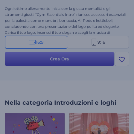
Ogni ottimo allenamento inizia con la giusta mentalità e gli
strumenti giusti. "Gym Essentials Intro" riunisce accessori essenziali
per la palestra come manubri, borraccia, AirPods e kettlebell,
concludendo con una presentazione del logo pulita ed elegante.
Carica il tuo logo, inserisci il tuo slogan e scegli la musica di
sottofondo per una presentazione unica con transizioni fluide e
16:9
9:16
un'illuminazione cinematografica. Perfetto per promozioni di centri
fitness, progetti a tema palestra e contenuti dedicati a uno stile di
vita sano. Provalo subito!
Crea Ora
Nella categoria
Introduzioni e loghi