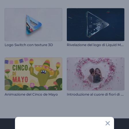
R
ivelazione del logo di Liquid Metal
Logo Switch con texture 3D
I
ntroduzione al cuore di fiori di San Valentino
Animazione del Cinco de Mayo