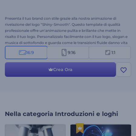
Presenta il tuo brand con stile grazie alla nostra animazione di
rivelazione del logo "Shiny-Smooth". Questo template di qualità
professionale offre un'animazione pulita e brillante che mette in
risalto il tuo logo. Personalizzalo facilmente con il tuo logo, slogan e
musica di sottofondo e guarda come le transizioni fluide danno vita
al tuo logo. Ideale per campagne di marketing, intro video,
16:9
9:16
1:1
branding aziendale, aperture di presentazioni e molto altro. Crea ora
e fai brillare il tuo brand oggi stesso!
Crea Ora
Nella categoria
Introduzioni e loghi