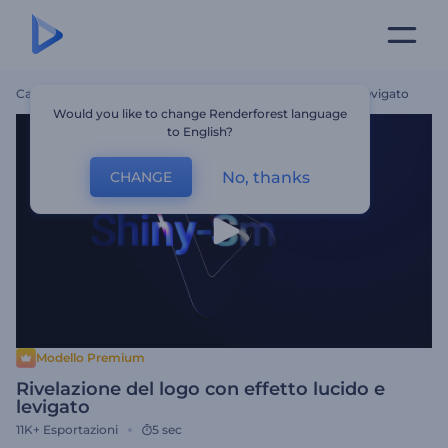
Casa
Modelli
Rivelazione Del Logo Con Effetto Lucido E Levigato
Would you like to change Renderforest language
to English?
No, thanks
CHANGE
Modello Premium
Rivelazione del logo con effetto lucido e
levigato
11K+
Esportazioni
5 sec