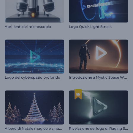
Apri-lenti del microscopio
Logo Quick Light Streak
I
ntroduzione a Mystic Space Walker
Logo del cyberspazio profondo
A
lbero di Natale magico e sinuoso
R
ivelazione del logo di Raging Storm