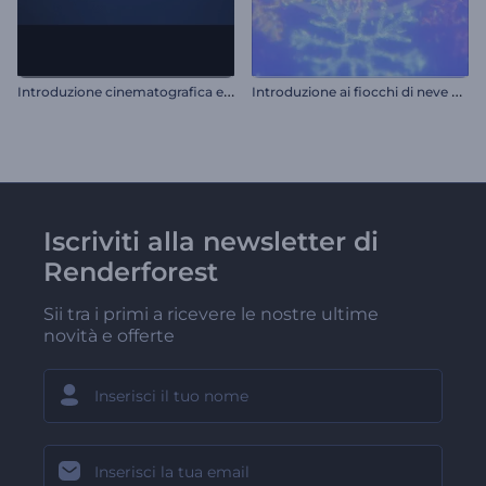
I
ntroduzione cinematografica e scintillante
I
ntroduzione ai fiocchi di neve natalizi
Iscriviti alla newsletter di
Renderforest
Sii tra i primi a ricevere le nostre ultime
novità e offerte