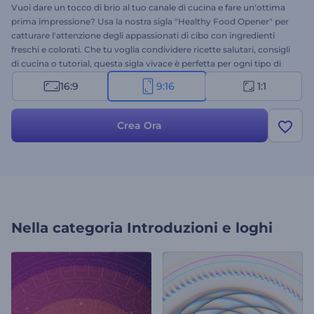
Vuoi dare un tocco di brio al tuo canale di cucina e fare un'ottima
prima impressione? Usa la nostra sigla "Healthy Food Opener" per
catturare l'attenzione degli appassionati di cibo con ingredienti
freschi e colorati. Che tu voglia condividere ricette salutari, consigli
di cucina o tutorial, questa sigla vivace è perfetta per ogni tipo di
contenuto. Carica il tuo logo, scrivi il tuo testo e scegli una traccia
16:9
9:16
1:1
musicale dinamica. Ideale per food blogger, chef o chiunque
condivida la propria passione per la cucina sana. Provala subito!
Crea Ora
Nella categoria
Introduzioni e loghi