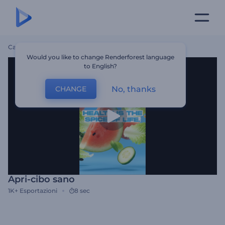
Casa
Modelli
Apri-Cibo Sano
Would you like to change Renderforest language
to English?
No, thanks
CHANGE
Apri-cibo sano
1K+
Esportazioni
8 sec