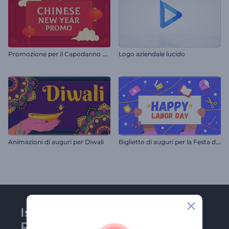
P
romozione per il Capodanno cinese
Logo aziendale lucido
B
iglietto di auguri per la Festa del Lavoro
Animazioni di auguri per Diwali
Iscriviti alla newsletter di
Renderforest