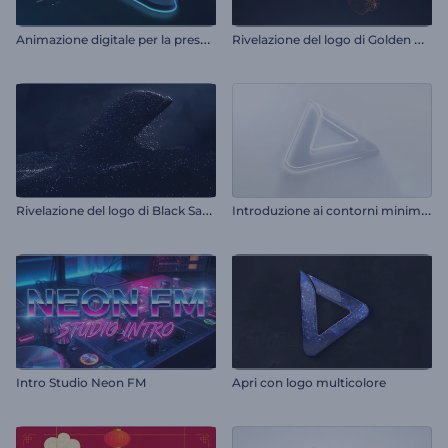
A
nimazione digitale per la presentazione del logo
R
ivelazione del logo di Golden Dust
R
ivelazione del logo di Black Sand
I
ntroduzione ai contorni minimali
Intro Studio Neon FM
Apri con logo multicolore