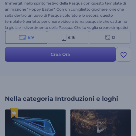
Immergiti nello spirito festivo della Pasqua con questo template di
animazione "Hoppy Easter". Con un coniglietto giocherellone che
salta dentro un uovo di Pasqua colorato e lo decora, questo
template è perfetto per creare video a tema pasquale che catturino
la gioia e il divertimento della Pasqua. Che tu voglia creare simpatici
auguri di Pasqua per i tuoi cari, inviti per le feste, post per i social
16:9
9:16
1:1
media o promozioni, queste animazioni sono perfette per strappare
un sorriso al tuo pubblico. Quindi, dai un'occhiata e inizia a creare i
tuoi video a tema pasquale aggiungendo i tuoi messaggi, loghi e
Crea Ora
una musica di sottofondo allegra. Provalo subito!
Nella categoria
Introduzioni e loghi