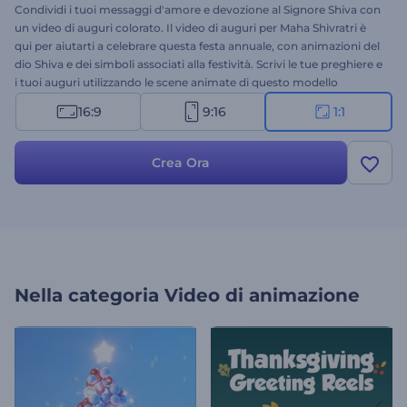
Condividi i tuoi messaggi d'amore e devozione al Signore Shiva con
un video di auguri colorato. Il video di auguri per Maha Shivratri è
qui per aiutarti a celebrare questa festa annuale, con animazioni del
dio Shiva e dei simboli associati alla festività. Scrivi le tue preghiere e
i tuoi auguri utilizzando le scene animate di questo modello
tematico, carica il tuo logo e ottieni un video di auguri animato
16:9
9:16
1:1
professionale in pochi clic. Perfetto per video di auguri, celebrazioni
festive, introduzioni di presentazioni e molto altro. Provalo subito!
Crea Ora
Nella categoria
Video di animazione