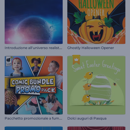
I
ntroduzione all'universo realistico
Ghostly Halloween Opener
P
acchetto promozionale a fumetti
Dolci auguri di Pasqua