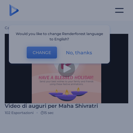
Casa
Modelli
Video Di Auguri Per Maha Shivratri
Would you like to change Renderforest language
to English?
No, thanks
CHANGE
Video di auguri per Maha Shivratri
102
Esportazioni
15 sec