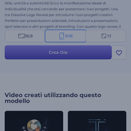
Stile, unicità e autenticità! Ecco la manifestazione ideale di
individualità che stai cercando per presentare i tuoi progetti. Usa
Ice Dissolve Logo Reveal per introdurre i tuoi progetti creativi.
Perfetto per presentazioni aziendali, introduzioni a presentazioni,
spot televisivi e altri progetti di branding. Con questo logo reveal, il
successo è assicurato: costruisci una forte identità di marca. Vale la
16:9
9:16
1:1
pena provarlo. Fallo subito!
Crea Ora
Video creati utilizzando questo
modello