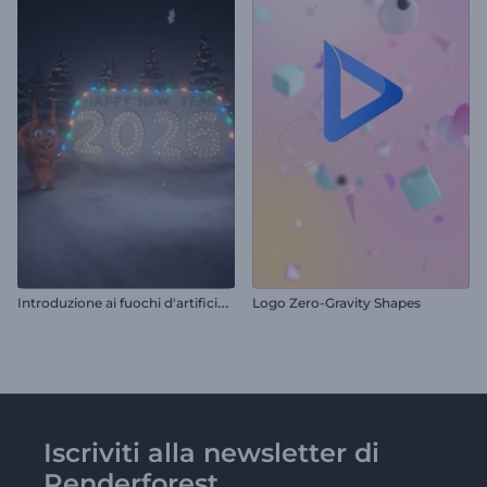
I
ntroduzione ai fuochi d'artificio di Capodanno di Rendy
Logo Zero-Gravity Shapes
Iscriviti alla newsletter di
Renderforest