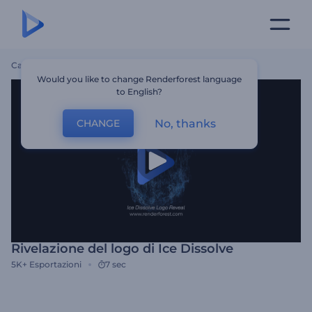
Casa
Modelli
Rivelazione Del Logo Di Ice Dissolve
Would you like to change Renderforest language
to English?
No, thanks
CHANGE
Rivelazione del logo di Ice Dissolve
5K+
Esportazioni
7 sec