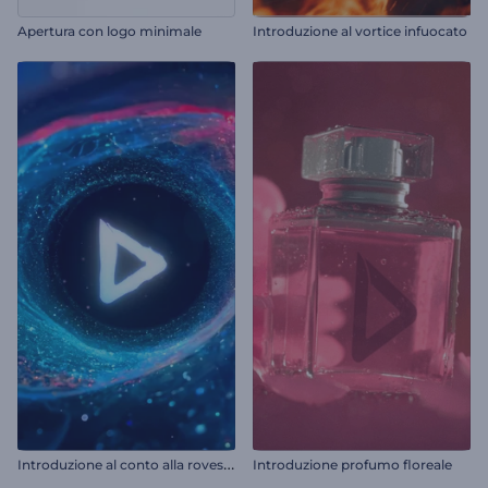
Apertura con logo minimale
Introduzione al vortice infuocato
I
ntroduzione al conto alla rovescia del tunnel cosmico
Introduzione profumo floreale