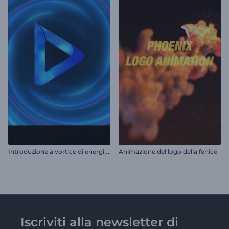
I
ntroduzione a vortice di energia neon
Animazione del logo della fenice
Iscriviti alla newsletter di