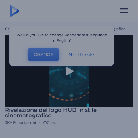
Casa
Modelli
Rivelazione Del Logo HUD In Stile Cinematografico
Would you like to change Renderforest language
to English?
No, thanks
CHANGE
Rivelazione del logo HUD in stile
cinematografico
3K+
Esportazioni
7 sec