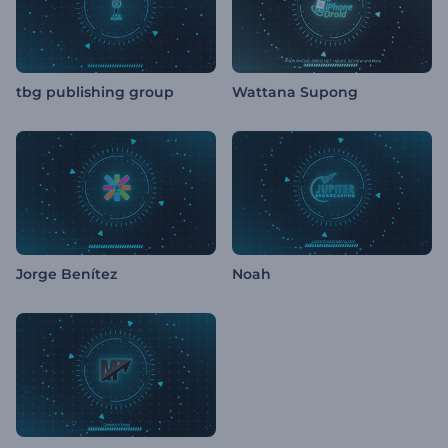
tbg publishing group
Wattana Supong
Jorge Benítez
Noah