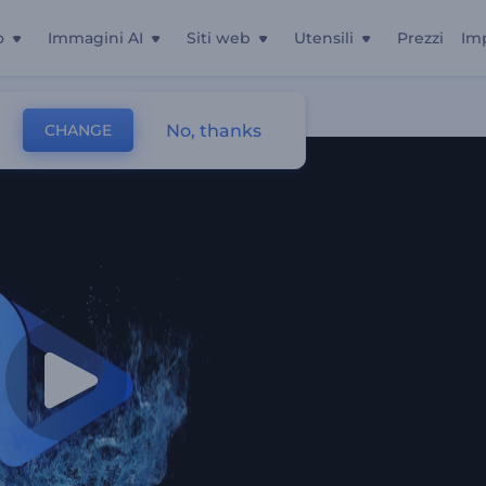
o
Immagini AI
Siti web
Utensili
Prezzi
Im
No, thanks
CHANGE