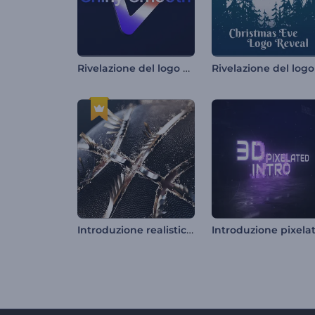
Rivelazione del logo con effetto lucido e levigato
Introduzione realistica al basket