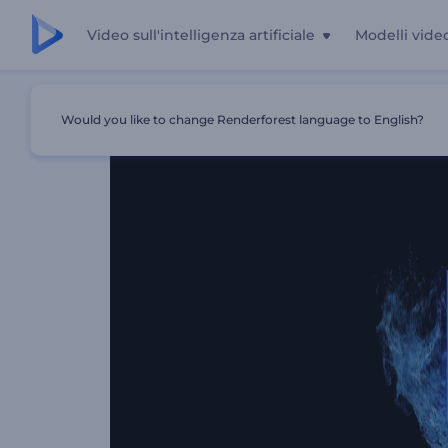
Video sull'intelligenza artificiale
Modelli vide
Casa
Modelli
Rivelazione Del Logo Di Ice Dissolve
Would you like to change Renderforest language to English?