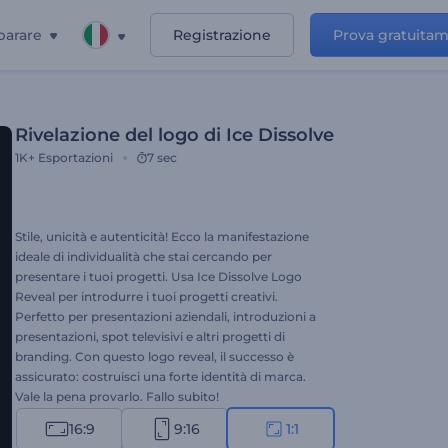
parare
Registrazione
Prova gratuita
Rivelazione del logo di Ice Dissolve
1K+
Esportazioni
7 sec
Stile, unicità e autenticità! Ecco la manifestazione
ideale di individualità che stai cercando per
presentare i tuoi progetti. Usa Ice Dissolve Logo
Reveal per introdurre i tuoi progetti creativi.
Perfetto per presentazioni aziendali, introduzioni a
presentazioni, spot televisivi e altri progetti di
branding. Con questo logo reveal, il successo è
assicurato: costruisci una forte identità di marca.
Vale la pena provarlo. Fallo subito!
16:9
9:16
1:1