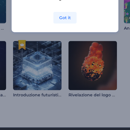
Got it
Rivelazione del logo alla vigilia di Natale
Sigla di apertura del cartone animato di Natale "Jolly Xmas"
Introduzione a Mystic Space Walker
Introduzione pixelata in 3D
Introduzione futuristica ad alta tecnologia
Rivelazione del logo di Blazing Sphere