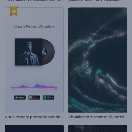
V
isualizzatore promozionale dell'album
Visualizzatore astratto di vortici