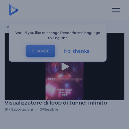
Casa
Modelli
Visualizzatore Di Loop Di Tunnel Infinito
Would you like to change Renderforest language
to English?
No, thanks
CHANGE
Visualizzatore di loop di tunnel infinito
1K+
Esportazioni
Flessibile