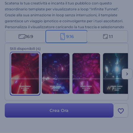
Scatena la tua creatività e incanta il tuo pubblico con questo
straordinario template per visualizzatore a loop "Infinite Tunnel".
Grazie alla sua animazione in loop senza interruzioni, il template
garantisce un viaggio ipnotico e coinvolgente per i tuoi ascoltatori.
Personalizza il visualizzatore caricando la tua traccia e selezionando
uno degli stili che meglio si adatta all'atmosfera e al genere della tua
16:9
9:16
1:1
musica. Questo template è un must per musicisti, DJ e creatori di
contenuti che desiderano valorizzare l'impatto visivo della propria
Stili disponibili
(4)
musica. Crea ora e trasforma la tua musica in un'esperienza
audiovisiva coinvolgente!
Crea Ora