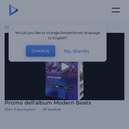
Casa
Modelli
Promo Dell'album Modern Beats
Would you like to change Renderforest language
to English?
No, thanks
CHANGE
Promo dell'album Modern Beats
25K+
Esportazioni
Flessibile