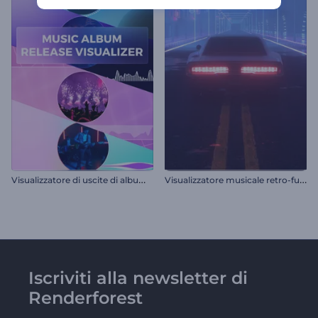
V
isualizzatore di uscite di album musicali
V
isualizzatore musicale retro-futuristico
Iscriviti alla newsletter di
Renderforest