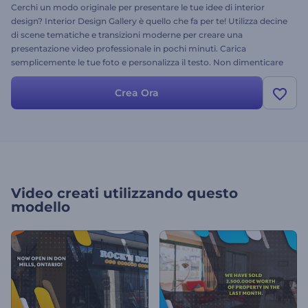
Cerchi un modo originale per presentare le tue idee di interior
design? Interior Design Gallery è quello che fa per te! Utilizza decine
di scene tematiche e transizioni moderne per creare una
presentazione video professionale in pochi minuti. Carica
semplicemente le tue foto e personalizza il testo. Non dimenticare
di aggiungere una delle nostre tracce musicali di repertorio per un
risultato ancora migliore. Creare un video professionale non è mai
Crea Ora
stato così facile! Prova subito questo nuovissimo template
gratuitamente!
Video creati utilizzando questo
modello