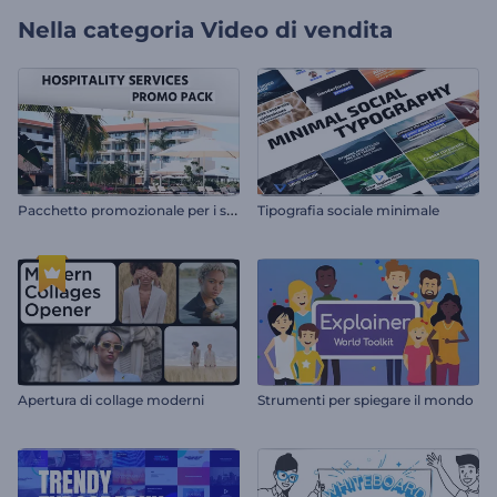
Nella categoria
Video di vendita
P
acchetto promozionale per i servizi di ospitalità
Tipografia sociale minimale
Apertura di collage moderni
Strumenti per spiegare il mondo