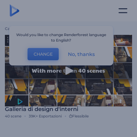
Casa
Modelli
Galleria Di Design D'interni
Would you like to change Renderforest language
to English?
No, thanks
CHANGE
Galleria di design d'interni
40
scene
39K+
Esportazioni
Flessibile