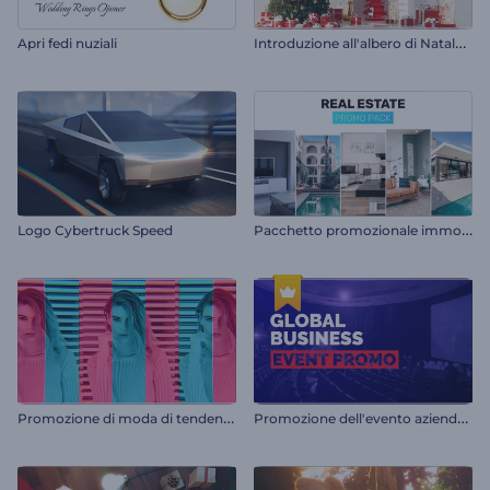
I
ntroduzione all'albero di Natale decorato
Apri fedi nuziali
P
acchetto promozionale immobiliare
Logo Cybertruck Speed
P
romozione di moda di tendenza
P
romozione dell'evento aziendale globale