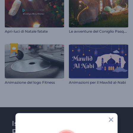
L
e avventure del Coniglio Pasquale
Apri-luci di Natale fatate
Animazione del logo Fitness
Animazioni per il Mawlid al-Nabi
Iscriviti alla newsletter di
Renderforest