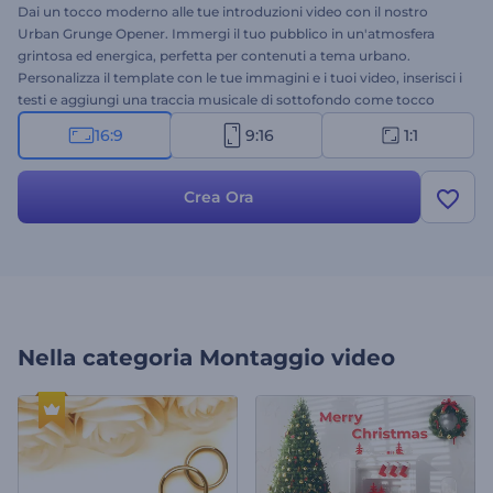
Dai un tocco moderno alle tue introduzioni video con il nostro
Urban Grunge Opener. Immergi il tuo pubblico in un'atmosfera
grintosa ed energica, perfetta per contenuti a tema urbano.
Personalizza il template con le tue immagini e i tuoi video, inserisci i
testi e aggiungi una traccia musicale di sottofondo come tocco
finale. Ideale per video di lifestyle urbano, vlog moderni, promozioni
16:9
9:16
1:1
di brand audaci, sigle di apertura per canali, momenti salienti di
eventi e molto altro. Crea ora e libera tutto il potenziale dell'estetica
grunge dinamica!
Crea Ora
Nella categoria
Montaggio video