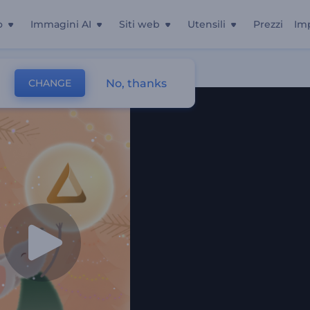
o
Immagini AI
Siti web
Utensili
Prezzi
Im
No, thanks
CHANGE