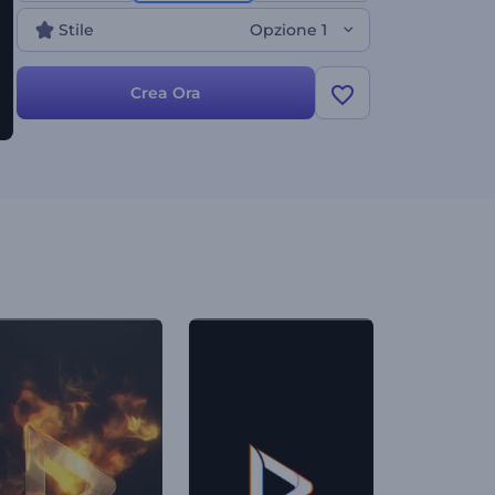
brillare il tuo brand!
Stile
Opzione 1
Crea Ora