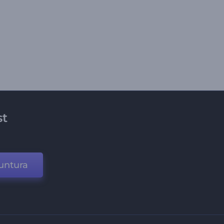
st
untura