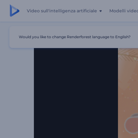
Video sull'intelligenza artificiale
Modelli vide
Casa
Modelli
Introduzione Ai Topolini Di Natale Allegri
Would you like to change Renderforest language to English?