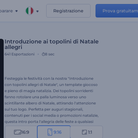
parare
Registrazione
Prova gratuita
Introduzione ai topolini di Natale
allegri
641
Esportazioni
8 sec
Festeggia le festività con la nostra "Introduzione
con topolini allegri di Natale", un template giocoso
e pieno di magia natalizia. Dei topolini sorridenti
fanno rotolare una palla luminosa verso uno
scintillante albero di Natale, attirando l'attenzione
sul tuo logo. Perfetta per auguri stagionali,
contenuti per i social media o promozioni natalizie,
questa intro porta l'allegria delle feste a qualsiasi
progetto. Carica il tuo logo, scrivi il tuo messaggio e
16:9
9:16
1:1
scegli una traccia musicale allegra. Crea ora e fai