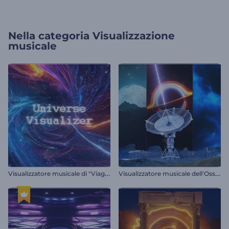
Nella categoria
Visualizzazione
musicale
V
isualizzatore musicale di "Viaggio Galattico"
V
isualizzatore musicale dell'Osservatorio Cosmico