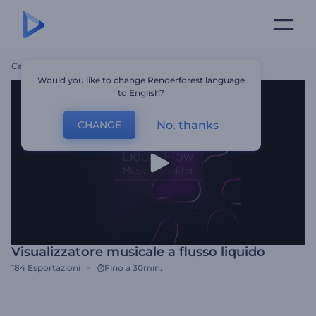
Casa
Modelli
Visualizzatore Musicale A Flusso Liquido
Would you like to change Renderforest language
to English?
No, thanks
CHANGE
Visualizzatore musicale a flusso liquido
184
Esportazioni
Fino a 30min.