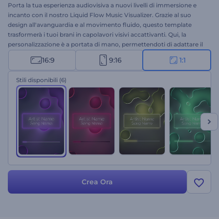
Porta la tua esperienza audiovisiva a nuovi livelli di immersione e
incanto con il nostro Liquid Flow Music Visualizer. Grazie al suo
design all'avanguardia e al movimento fluido, questo template
trasformerà i tuoi brani in capolavori visivi accattivanti. Qui, la
personalizzazione è a portata di mano, permettendoti di adattare il
visualizzatore
allo stile e all'atmosfera della tua musica. Carica il tuo
16:9
9:16
1:1
brano, scegli tra vari stili di colore e guarda i suoni prendere vita in
una sinfonia di forme liquide. Ideale per promozioni musicali, nuove
Stili disponibili
(6)
uscite di singoli, canali YouTube e molti altri progetti. Provalo
subito!
Crea Ora