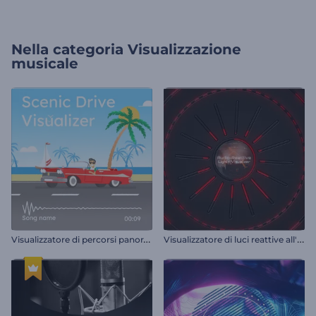
Nella categoria
Visualizzazione
musicale
V
isualizzatore di percorsi panoramici
V
isualizzatore di luci reattive all'audio