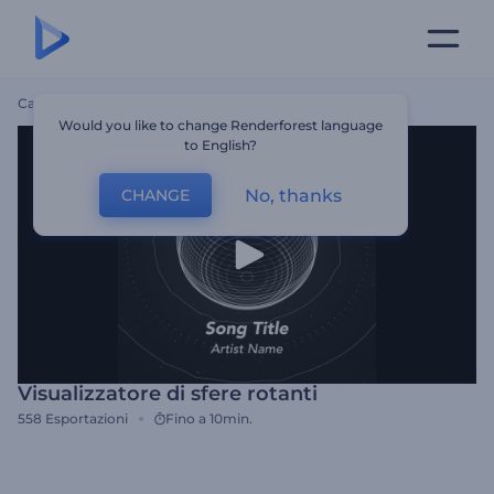
Casa
Modelli
Visualizzatore Di Sfere Rotanti
Would you like to change Renderforest language
to English?
No, thanks
CHANGE
Visualizzatore di sfere rotanti
558
Esportazioni
Fino a 10min.