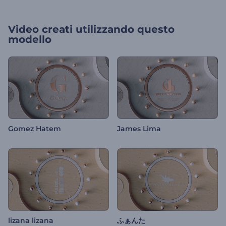
Video creati utilizzando questo
modello
Gomez Hatem
James Lima
lizana lizana
ふぁんた