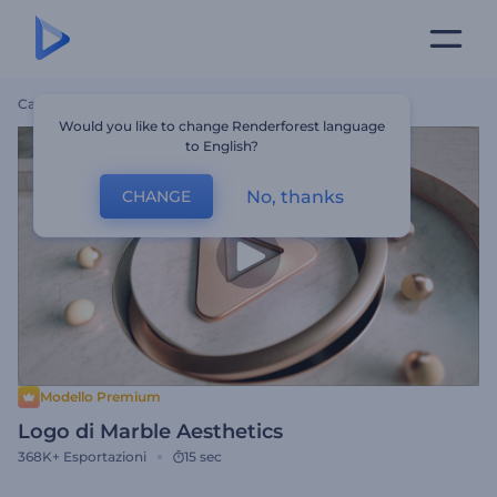
Casa
Modelli
Logo Di Marble Aesthetics
Would you like to change Renderforest language
to English?
No, thanks
CHANGE
Modello Premium
Logo di Marble Aesthetics
368K+
Esportazioni
15 sec