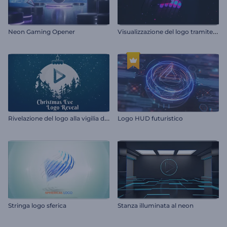
V
isualizzazione del logo tramite LED
Neon Gaming Opener
R
ivelazione del logo alla vigilia di Natale
Logo HUD futuristico
Stringa logo sferica
Stanza illuminata al neon