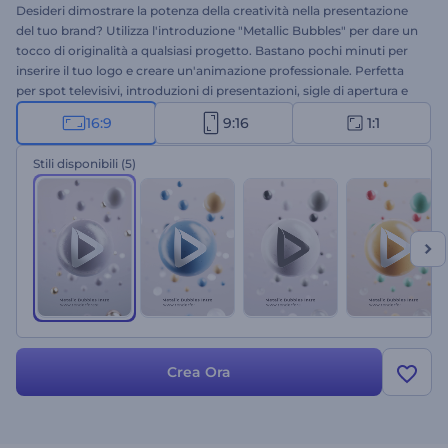
Desideri dimostrare la potenza della creatività nella presentazione
del tuo brand? Utilizza l'introduzione "Metallic Bubbles" per dare un
tocco di originalità a qualsiasi progetto. Bastano pochi minuti per
inserire il tuo logo e creare un'animazione professionale. Perfetta
per spot televisivi, introduzioni di presentazioni, sigle di apertura e
chiusura di canali, promozioni aziendali e molto altro. Questa
16:9
9:16
1:1
introduzione accattivante è tutto ciò che ti serve per garantire il
successo a lungo termine di qualsiasi progetto. Prova subito
Stili disponibili
(5)
questo template gratuitamente!
Crea Ora