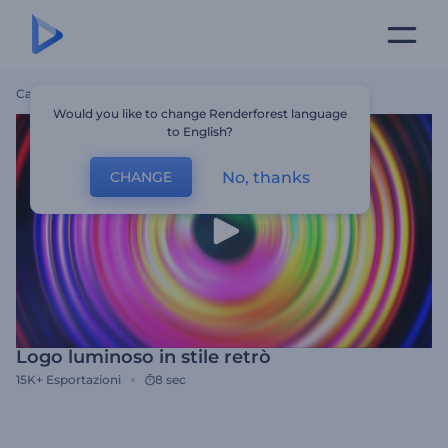
Casa
Modelli
Logo Luminoso In Stile Retrò
Would you like to change Renderforest language
to English?
No, thanks
CHANGE
Logo luminoso in stile retrò
15K+
Esportazioni
8 sec