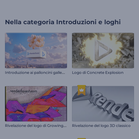
Nella categoria
Introduzioni e loghi
I
ntroduzione ai palloncini galleggianti
Logo di Concrete Explosion
R
ivelazione del logo di Growing Art
Rivelazione del logo 3D classico