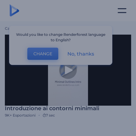
Casa
Modelli
Introduzione Ai Contorni Minimali
Would you like to change Renderforest language
to English?
No, thanks
CHANGE
Introduzione ai contorni minimali
9K+
Esportazioni
7 sec