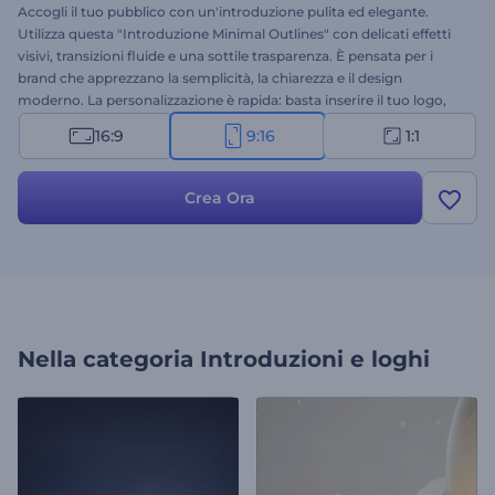
Accogli il tuo pubblico con un'introduzione pulita ed elegante.
Utilizza questa "Introduzione Minimal Outlines" con delicati effetti
visivi, transizioni fluide e una sottile trasparenza. È pensata per i
brand che apprezzano la semplicità, la chiarezza e il design
moderno. La personalizzazione è rapida: basta inserire il tuo logo,
digitare il testo e selezionare la traccia musicale preferita. Una scelta
16:9
9:16
1:1
ideale per aziende IT, creatori digitali, startup moderne, studi
creativi e molto altro. Provala subito!
Crea Ora
Nella categoria
Introduzioni e loghi