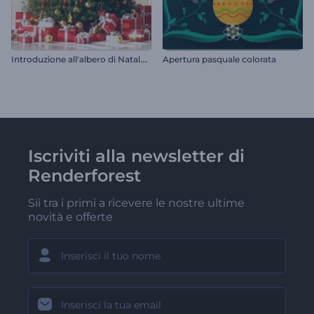
I
ntroduzione all'albero di Natale decorato
Apertura pasquale colorata
Iscriviti alla newsletter di
Renderforest
Sii tra i primi a ricevere le nostre ultime
novità e offerte