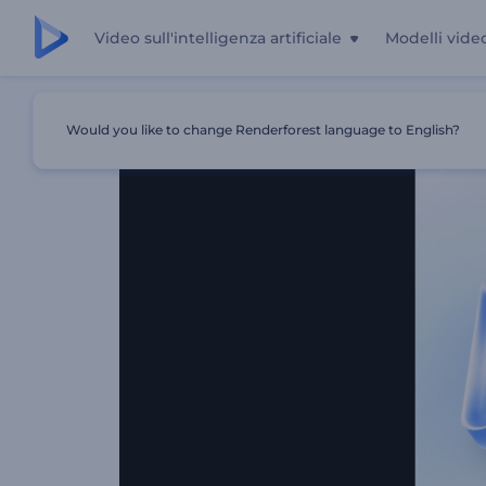
Video sull'intelligenza artificiale
Modelli vide
Casa
Modelli
Rivelazione Del Logo Minimale E Brillante
Would you like to change Renderforest language to English?