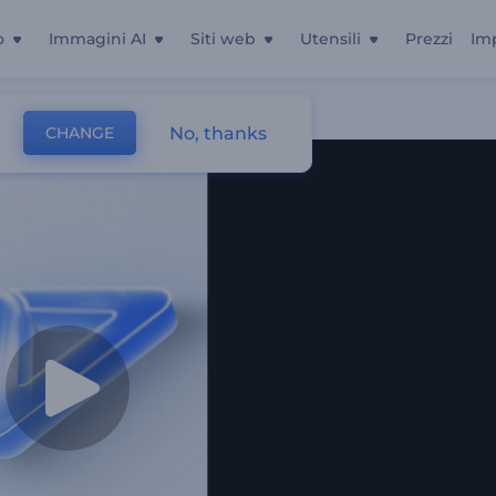
o
Immagini AI
Siti web
Utensili
Prezzi
Im
No, thanks
CHANGE