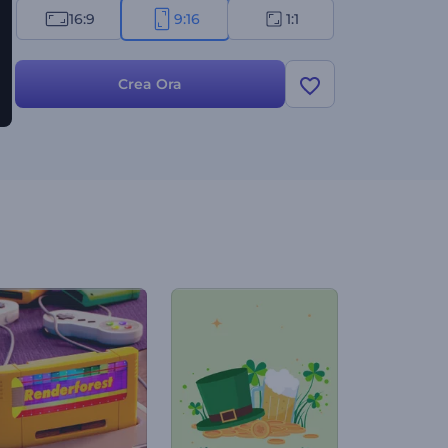
16:9
9:16
1:1
Crea Ora