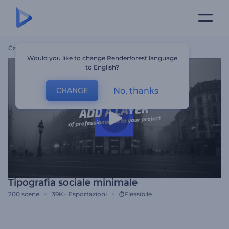
Casa
Modelli
Tipografia Sociale Minimale
Would you like to change Renderforest language
to English?
No, thanks
CHANGE
Tipografia sociale minimale
200
scene
39K+
Esportazioni
Flessibile