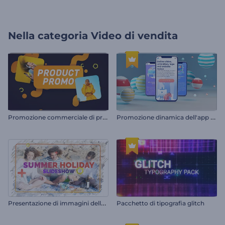
Nella categoria
Video di vendita
P
romozione commerciale di prodotti e vendita al dettaglio
P
romozione dinamica dell'app mobile
P
resentazione di immagini delle vacanze estive
Pacchetto di tipografia glitch