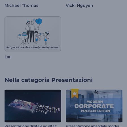
Michael Thomas
Vicki Nguyen
Dal
Nella categoria
Presentazioni
P
resentazione digitale ad alta tecnologia
P
resentazione aziendale moderna