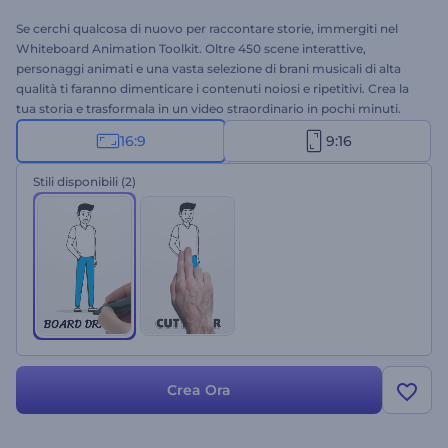
Se cerchi qualcosa di nuovo per raccontare storie, immergiti nel
Whiteboard Animation Toolkit. Oltre 450 scene interattive,
personaggi animati e una vasta selezione di brani musicali di alta
qualità ti faranno dimenticare i contenuti noiosi e ripetitivi. Crea la
tua storia e trasformala in un video straordinario in pochi minuti.
Perfetto per presentazioni aziendali, promozioni animate, video
16:9
9:16
esplicativi, pubblicità e molto altro. Ti sembra interessante? Non
perdere l'occasione di creare subito un'animazione su lavagna
Stili disponibili
(2)
bianca super accattivante e gratuita.
Crea Ora