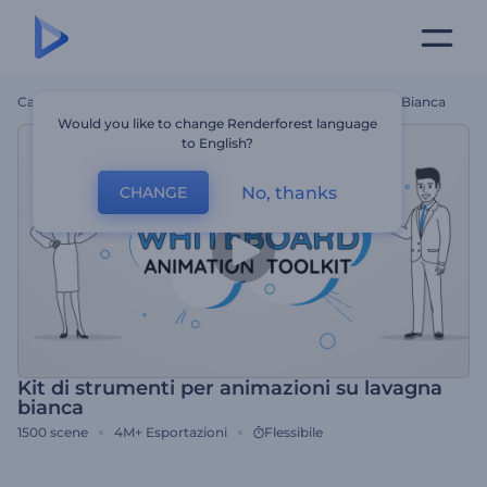
Casa
Modelli
Kit Di Strumenti Per Animazioni Su Lavagna Bianca
Would you like to change Renderforest language
to English?
No, thanks
CHANGE
Kit di strumenti per animazioni su lavagna
bianca
1500
scene
4M+
Esportazioni
Flessibile