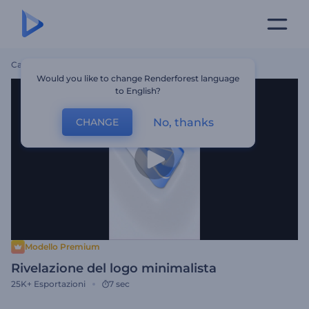
Casa
Modelli
Rivelazione Del Logo Minimalista
Would you like to change Renderforest language
to English?
No, thanks
CHANGE
Modello Premium
Rivelazione del logo minimalista
25K+
Esportazioni
7 sec