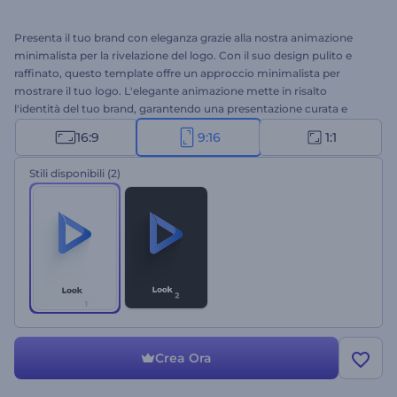
Presenta il tuo brand con eleganza grazie alla nostra animazione
minimalista per la rivelazione del logo. Con il suo design pulito e
raffinato, questo template offre un approccio minimalista per
mostrare il tuo logo. L'elegante animazione mette in risalto
l'identità del tuo brand, garantendo una presentazione curata e
professionale. Personalizza il template con il tuo logo, lo slogan e la
16:9
9:16
1:1
musica di sottofondo per creare una prima impressione
memorabile. Perfetto per introduzioni aziendali, aperture di
Stili disponibili
(2)
conferenze, promozioni di servizi e molti altri progetti. Crea ora e
guarda il tuo logo prendere vita con stile!
Crea Ora