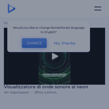
Casa
Modelli
Visualizzatore Di Onde Sonore Al Neon
Would you like to change Renderforest language
to English?
No, thanks
CHANGE
Visualizzatore di onde sonore al neon
4K+
Esportazioni
Fino a 20min.