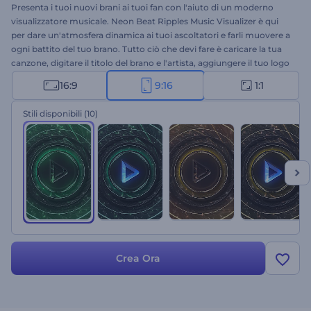
Presenta i tuoi nuovi brani ai tuoi fan con l'aiuto di un moderno
visualizzatore musicale. Neon Beat Ripples Music Visualizer è qui
per dare un'atmosfera dinamica ai tuoi ascoltatori e farli muovere a
ogni battito del tuo brano. Tutto ciò che devi fare è caricare la tua
canzone, digitare il titolo del brano e l'artista, aggiungere il tuo logo
e ottenere un visualizzatore musicale di alta qualità in pochi clic.
16:9
9:16
1:1
Perfetto per la promozione di musica techno, hip-hop, elettronica e
dance. Usalo per presentare i tuoi nuovi singoli e album e migliorare
Stili disponibili
(10)
l'esperienza musicale dei tuoi ascoltatori. Provalo subito!
Crea Ora